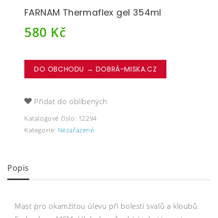
FARNAM Thermaflex gel 354ml
580
Kč
DO OBCHODU → DOBRÁ-MISKA.CZ
Přidat do oblíbených
Katalogové číslo:
12294
Kategorie:
Nezařazené
Popis
Mast pro okamžitou úlevu při bolesti svalů a kloubů.