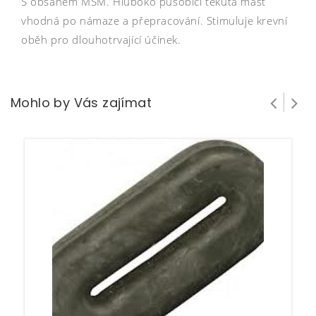
S obsahem MSM. Hluboko působící tekutá mast
vhodná po námaze a přepracování. Stimuluje krevní
oběh pro dlouhotrvající účinek.
Mohlo by Vás zajímat