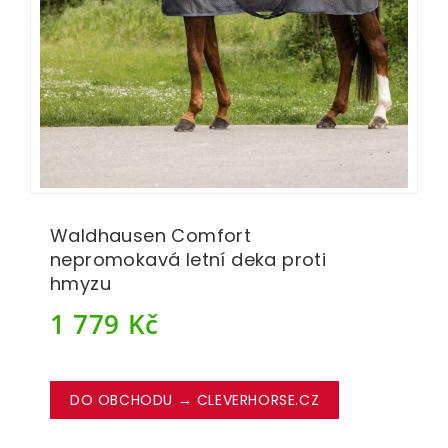
Waldhausen Comfort
nepromokavá letní deka proti
hmyzu
1 779
Kč
DO OBCHODU → CLEVERHORSE.CZ