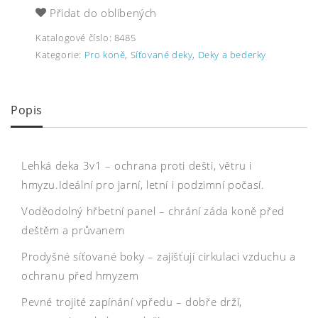
Přidat do oblíbených
Katalogové číslo:
8485
Kategorie:
Pro koně
,
Síťované deky
,
Deky a bederky
Popis
Lehká deka 3v1 – ochrana proti dešti, větru i
hmyzu.Ideální pro jarní, letní i podzimní počasí.
Voděodolný hřbetní panel – chrání záda koně před
deštěm a průvanem
Prodyšné síťované boky – zajišťují cirkulaci vzduchu a
ochranu před hmyzem
Pevné trojité zapínání vpředu – dobře drží,