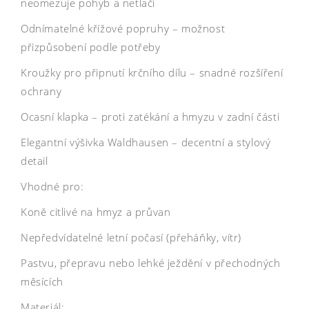
neomezuje pohyb a netlačí
Odnímatelné křížové popruhy – možnost
přizpůsobení podle potřeby
Kroužky pro připnutí krčního dílu – snadné rozšíření
ochrany
Ocasní klapka – proti zatékání a hmyzu v zadní části
Elegantní výšivka Waldhausen – decentní a stylový
detail
Vhodné pro:
Koně citlivé na hmyz a průvan
Nepředvídatelné letní počasí (přeháňky, vítr)
Pastvu, přepravu nebo lehké ježdění v přechodných
měsících
Materiál: