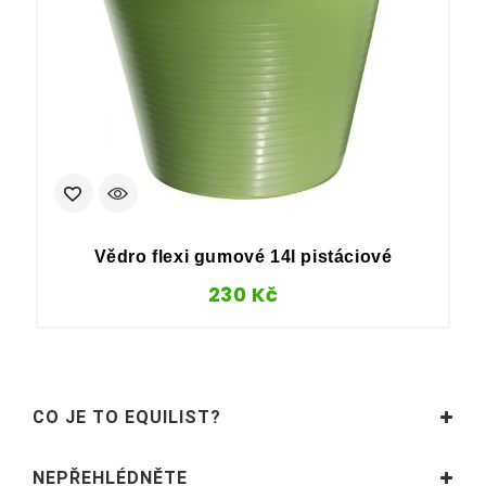
Vědro flexi gumové 14l pistáciové
230
Kč
CO JE TO EQUILIST?
NEPŘEHLÉDNĚTE