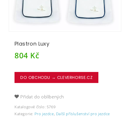
Plastron Luxy
804
Kč
DO OBCHODU → CLEVERHORSE.CZ
Přidat do oblíbených
Katalogové číslo:
5769
Kategorie:
Pro jezdce
,
Další příslušenství pro jezdce