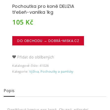
Pochoutka pro koně DELIZIA
třešeň-vanilka 1kg
105
Kč
DO OBCHODU → DOBRÁ-MISKA.CZ
Přidat do oblíbených
Katalogové číslo:
41026
Kategorie:
Výživa
,
Pochoutky a pamlsky
Popis
Doplňkové krmivo pro koně. Chutná, přírodní