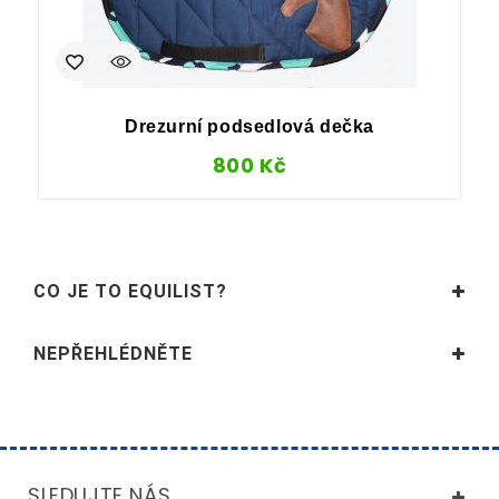
Drezurní podsedlová dečka
800
Kč
CO JE TO EQUILIST?
NEPŘEHLÉDNĚTE
SLEDUJTE NÁS