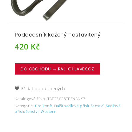
Podocasník kožený nastavitený
420
Kč
DO OBCHODU → RÁJ-OHLÁVEK.CZ
Přidat do oblíbených
Katalogové číslo:
TSE23YG8TFZN5NK7
Kategorie:
Pro koně
,
Další sedlové příslušenství
,
Sedlové
příslušenství
,
Western