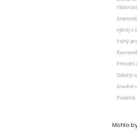
Vlastnost
Anatomic
výkroj v 
Volný pr
Rovnoměr
Přírodní 
Odolný vr
Snadné u
Pratelná
Mohlo by