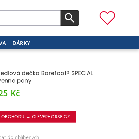
VA
DÁRKY
edlová dečka Barefoot® SPECIAL
yenne pony
625
Kč
 OBCHODU → CLEVERHORSE.CZ
dat do oblíbených