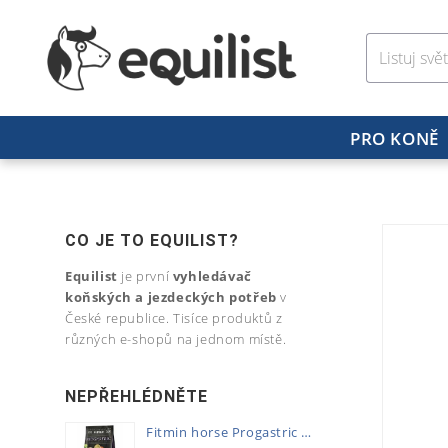
PRO KONĚ
CO JE TO EQUILIST?
Equilist
je první
vyhledávač
koňských a jezdeckých potřeb
v
České republice. Tisíce produktů z
různých e-shopů na jednom místě.
NEPŘEHLÉDNĚTE
Fitmin horse Progastric 20kg