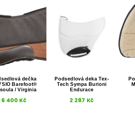
sedlová dečka
Podsedlová deka Tex-
Po
SIO Barefoot®
Tech Sympa Burioni
M
soula / Virginia
Endurace
6 400
Kč
2 287
Kč