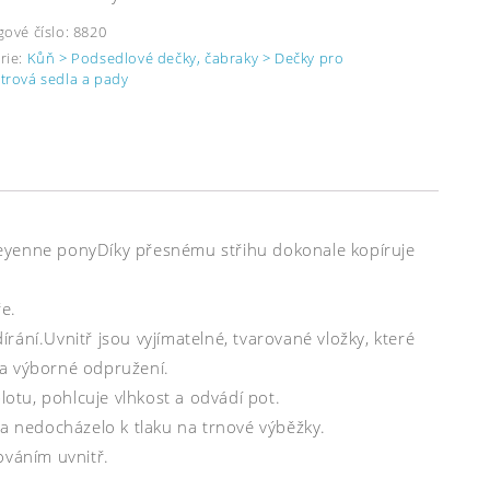
gové číslo:
8820
rie:
Kůň > Podsedlové dečky, čabraky > Dečky pro
trová sedla a pady
eyenne ponyDíky přesnému střihu dokonale kopíruje
e.
írání.Uvnitř jsou vyjímatelné, tvarované vložky, které
u a výborné odpružení.
lotu, pohlcuje vlhkost a odvádí pot.
 a nedocházelo k tlaku na trnové výběžky.
ováním uvnitř.