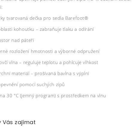
i:
ky tvarovaná dečka pro sedla Barefoot®
oblasti kohoutku – zabraňuje tlaku a odírání
ostor nad páteří
né rozložení hmotnosti a výborné odpružení
ovčí vlna – reguluje teplotu a pohlcuje vlhkost
chní materiál – prošívaná bavlna s výplní
pevnění pomocí suchých zipů
 na 30 °C (jemný program) s prostředkem na vlnu
 Vás zajímat