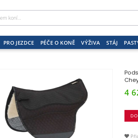
PRO JEZDCE
PÉČE O KONĚ
VÝŽIVA
STÁJ
PAST
Pods
Che
4 
DO
Při