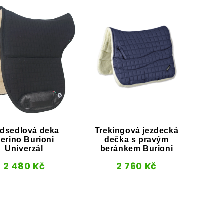
dsedlová deka
Trekingová jezdecká
F
erino Burioni
dečka s pravým
be
Univerzál
beránkem Burioni
2 480
Kč
2 760
Kč