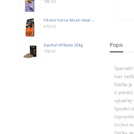
785
Kč
Fitmin horse Müsli Ideal 20kg
672
Kč
Popis
Equital Hříbata 25kg
758
Kč
Speciáln
tvar sedl
Dečka je
V přední 
vytvářejí
Spodní st
Uprostře
Vrchní m
Dečka se