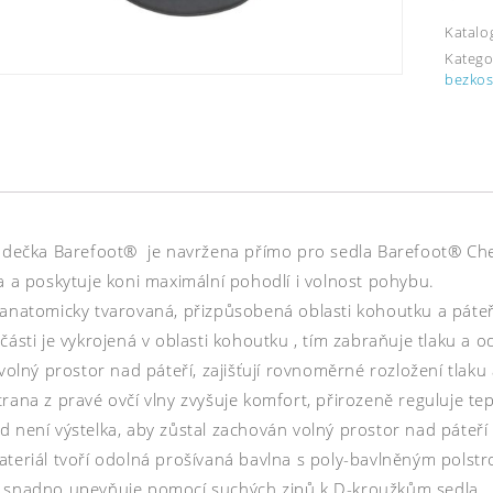
Katalo
Katego
bezkos
í dečka Barefoot® je navržena přímo pro sedla Barefoot® Ch
a a poskytuje koni maximální pohodlí i volnost pohybu.
 anatomicky tvarovaná, přizpůsobená oblasti kohoutku a páteř
části je vykrojená v oblasti kohoutku , tím zabraňuje tlaku a od
 volný prostor nad páteří, zajišťují rovnoměrné rozložení tlak
rana z pravé ovčí vlny zvyšuje komfort, přirozeně reguluje tep
d není výstelka, aby zůstal zachován volný prostor nad páteří
ateriál tvoří odolná prošívaná bavlna s poly-bavlněným polstr
 snadno upevňuje pomocí suchých zipů k D-kroužkům sedla.