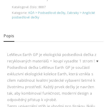
Katalogové číslo:
8887
Kategorie:
Kůň > Podsedlové dečky, čabraky > Anglické
podsedlové dečky
Popis
LeMieux Earth GP je ekologická podsedlová dečka z
recyklovaných materiálů = koupí vysadíte 1 strom ! ♥
Podsedlová dečka LeMieux Earth GP je součástí
exkluzivní ekologické kolekce Earth, která vznikla s
cílem nabídnout kvalitní jezdecké vybavení šetrné k
životnímu prostředí. Každý prvek dečky je navržen
tak, aby kombinoval funkčnost, moderní design a
odpovědný přístup k výrobě.
Tento univerzální střih je vhodný pro širokou škálu