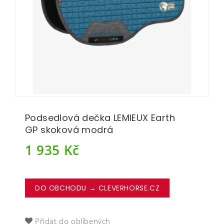
Podsedlová dečka LEMIEUX Earth
GP skoková modrá
1 935
Kč
DO OBCHODU → CLEVERHORSE.CZ
Přidat do oblíbených