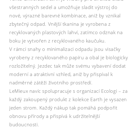
všestranných sedel a umožňuje sladit výstroj do
nové, výrazné barevné kombinace, aniž by vznikal
zbytečný odpad. Vnější tkanina je vyrobena z
recyklovaných plastových lahví, zatímco odznak na
boku je vytvořen z recyklovaného kaučuku.
V rámci snahy o minimalizaci odpadu jsou visačky
vyrobeny z recyklovaného papíru a obal je biologicky
rozložitelný. Jezdec tak může svému vybavení dodat
moderní a atraktivní vzhled, aniž by přispíval k
nadměrné zátěži životního prostředí.
LeMieux navíc spolupracuje s organizací Ecologi – za
každý zakoupený produkt z kolekce Earth je vysazen
jeden strom. Každý nákup tak pomáhá podpořit
obnovu přírody a přispívá k udržitelnější
budoucnosti.