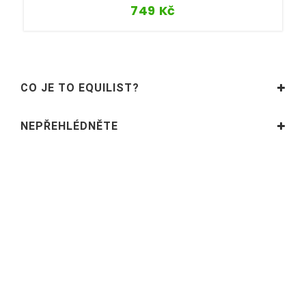
749
Kč
CO JE TO EQUILIST?
NEPŘEHLÉDNĚTE
SLEDUJTE NÁS
INFORMACE
PARTNEŘI