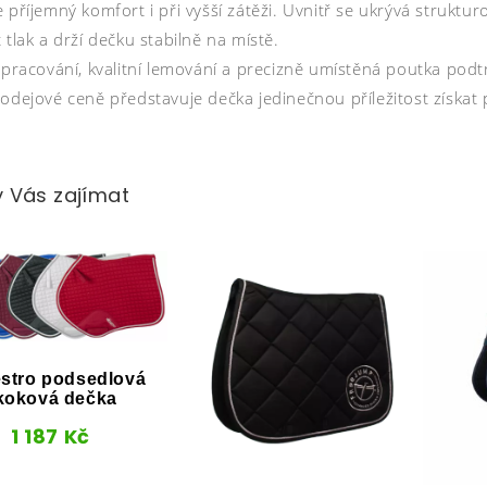
e příjemný komfort i při vyšší zátěži. Uvnitř se ukrývá struk
 tlak a drží dečku stabilně na místě.
 zpracování, kvalitní lemování a precizně umístěná poutka pod
rodejové ceně představuje dečka jedinečnou příležitost získ
 Vás zajímat
stro podsedlová
koková dečka
1 187
Kč