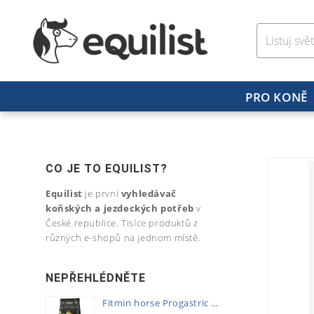
PRO KONĚ
CO JE TO EQUILIST?
Equilist
je první
vyhledávač
koňských a jezdeckých potřeb
v
České republice. Tisíce produktů z
různých e-shopů na jednom místě.
NEPŘEHLÉDNĚTE
Fitmin horse Progastric 20kg