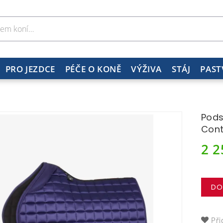
PRO JEZDCE
PÉČE O KONĚ
VÝŽIVA
STÁJ
PAST
Pods
Cont
2 
DO
Při