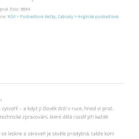
gové číslo:
8884
rie:
Kůň > Podsedlové dečky, čabraky > Anglické podsedlové
h
ytvořil – a když ji člověk drží v ruce, hned ví proč.
echnické zpracování, které dělá rozdíl při každé
se leskne a zároveň je skvěle prodyšná, takže koni