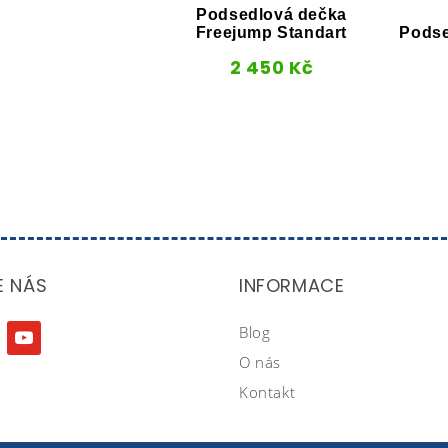
Podsedlová dečka
Freejump Standart
Podse
2 450
Kč
E NÁS
INFORMACE
Blog
agram
youtube
O nás
Kontakt