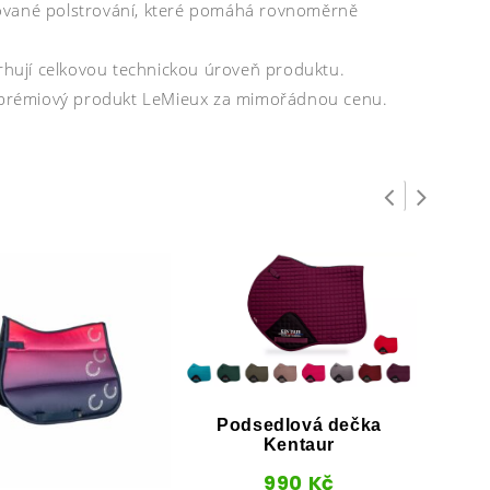
turované polstrování, které pomáhá rovnoměrně
trhují celkovou technickou úroveň produktu.
at prémiový produkt LeMieux za mimořádnou cenu.
Podsedlová dečka
Kentaur
990
Kč