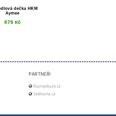
dlová dečka HKM
Aymee
Po
975
Kč
PARTNEŘI
Rucnezkuze.cz
Sedlovna.cz