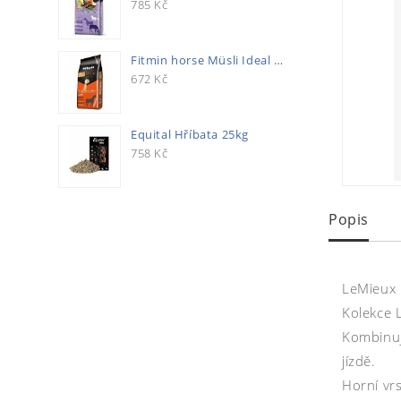
785
Kč
Fitmin horse Müsli Ideal 20kg
672
Kč
Equital Hříbata 25kg
758
Kč
Popis
LeMieux 
Kolekce L
Kombinuje
jízdě.
Horní vr