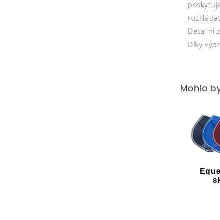
poskytuj
rozkládat
Detailní
Díky výp
Mohlo by
Eque
s