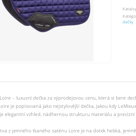
Katalo
Katego
dečky
Loire – luxusní dečka za výprodejovou cenu, která si bere dec
oire je popisovaná jako nejstylovější dečka, jakou kdy LeMieux v
 elegantní vzhled, nádhernou strukturu materiálu a precizní t
stva z jemného tkaného saténu Loire je na dotek hebká, jemně 