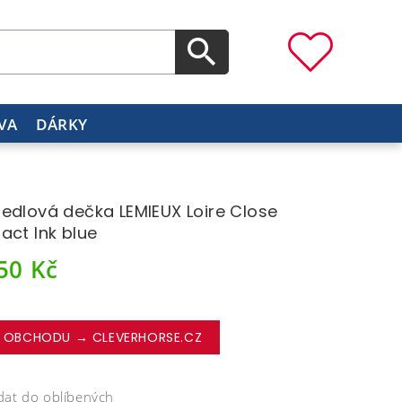
VA
DÁRKY
edlová dečka LEMIEUX Loire Close
act Ink blue
250
Kč
 OBCHODU → CLEVERHORSE.CZ
dat do oblíbených