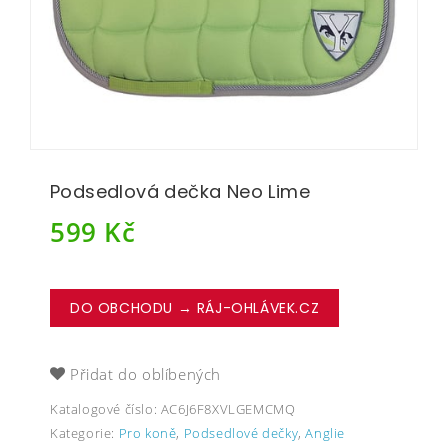
Podsedlová dečka Neo Lime
599
Kč
DO OBCHODU → RÁJ-OHLÁVEK.CZ
Přidat do oblíbených
Katalogové číslo:
AC6J6F8XVLGEMCMQ
Kategorie:
Pro koně
,
Podsedlové dečky
,
Anglie