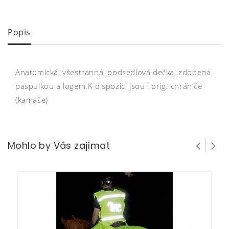
Popis
Anatomická, všestranná, podsedlová dečka, zdobená
paspulkou a logem.K dispozici jsou i orig. chrániče
(kamaše)
Mohlo by Vás zajímat