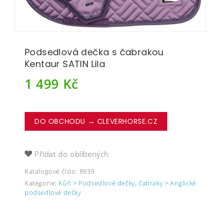
Podsedlová dečka s čabrakou
Kentaur SATIN Lila
1 499
Kč
DO OBCHODU → CLEVERHORSE.CZ
Přidat do oblíbených
Katalogové číslo:
8939
Kategorie:
Kůň > Podsedlové dečky, čabraky > Anglické
podsedlové dečky