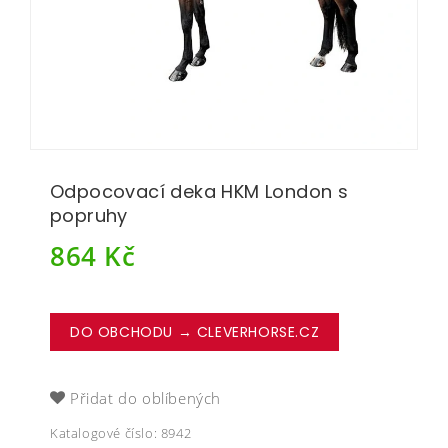
Odpocovací deka HKM London s
popruhy
864
Kč
DO OBCHODU → CLEVERHORSE.CZ
Přidat do oblíbených
Katalogové číslo:
8942