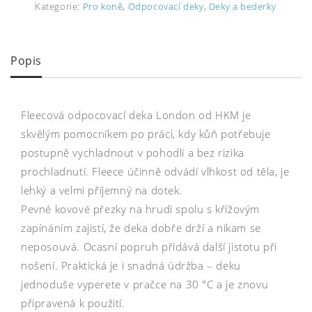
Kategorie:
Pro koně
,
Odpocovací deky
,
Deky a bederky
Popis
Fleecová odpocovací deka London od HKM je
skvělým pomocníkem po práci, kdy kůň potřebuje
postupně vychladnout v pohodlí a bez rizika
prochladnutí. Fleece účinně odvádí vlhkost od těla, je
lehký a velmi příjemný na dotek.
Pevné kovové přezky na hrudi spolu s křížovým
zapínáním zajistí, že deka dobře drží a nikam se
neposouvá. Ocasní popruh přidává další jistotu při
nošení. Praktická je i snadná údržba – deku
jednoduše vyperete v pračce na 30 °C a je znovu
připravená k použití.