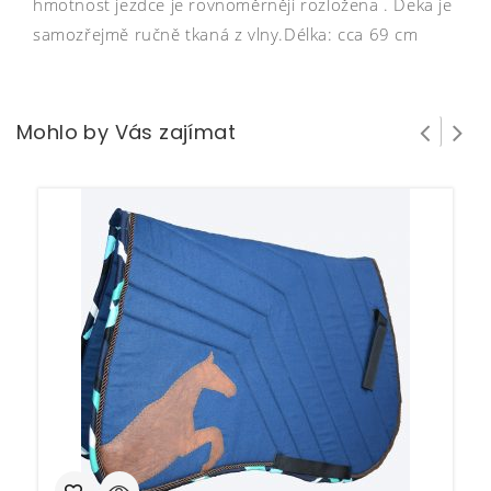
hmotnost jezdce je rovnoměrněji rozložena . Deka je
samozřejmě ručně tkaná z vlny.Délka: cca 69 cm
Mohlo by Vás zajímat