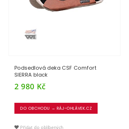
Podsedlová deka CSF Comfort
SIERRA black
2 980
Kč
DO OBCHODU → RÁJ-OHLÁVEK.CZ
Přidat do oblíbených