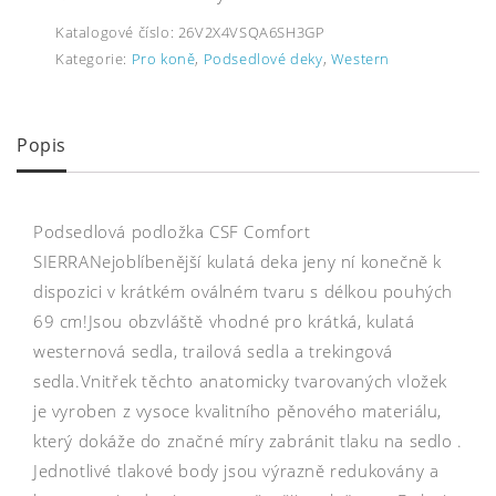
Katalogové číslo:
26V2X4VSQA6SH3GP
Kategorie:
Pro koně
,
Podsedlové deky
,
Western
Popis
Podsedlová podložka CSF Comfort
SIERRANejoblíbenější kulatá deka jeny ní konečně k
dispozici v krátkém oválném tvaru s délkou pouhých
69 cm!Jsou obzvláště vhodné pro krátká, kulatá
westernová sedla, trailová sedla a trekingová
sedla.Vnitřek těchto anatomicky tvarovaných vložek
je vyroben z vysoce kvalitního pěnového materiálu,
který dokáže do značné míry zabránit tlaku na sedlo .
Jednotlivé tlakové body jsou výrazně redukovány a