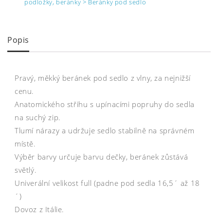
podložky, beránky > Beránky pod sedlo
Popis
Pravý, měkký beránek pod sedlo z vlny, za nejnižší
cenu.
Anatomického střihu s upínacími popruhy do sedla
na suchý zip.
Tlumí nárazy a udržuje sedlo stabilně na správném
místě.
Výběr barvy určuje barvu dečky, beránek zůstává
světlý.
Univerální velikost full (padne pod sedla 16,5´ až 18
´)
Dovoz z Itálie.