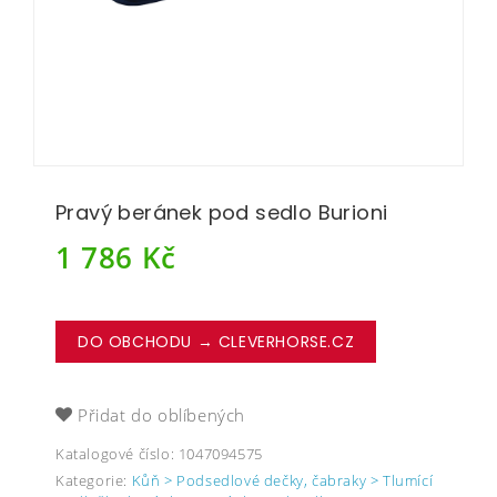
Pravý beránek pod sedlo Burioni
1 786
Kč
DO OBCHODU → CLEVERHORSE.CZ
Přidat do oblíbených
Katalogové číslo:
1047094575
Kategorie:
Kůň > Podsedlové dečky, čabraky > Tlumící