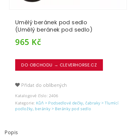
Umělý beránek pod sedlo
(Umělý beránek pod sedlo)
965
Kč
DO OBCHODU → CLEVERHORSE.CZ
Přidat do oblíbených
Katalogové číslo:
2406
Kategorie:
Kůň > Podsedlové dečky, čabraky > Tlumící
podložky, beránky > Beránky pod sedlo
Popis