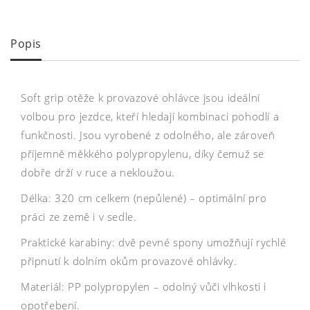
Popis
Soft grip otěže k provazové ohlávce jsou ideální
volbou pro jezdce, kteří hledají kombinaci pohodlí a
funkčnosti. Jsou vyrobené z odolného, ale zároveň
příjemně měkkého polypropylenu, díky čemuž se
dobře drží v ruce a nekloužou.
Délka: 320 cm celkem (nepůlené) – optimální pro
práci ze země i v sedle.
Praktické karabiny: dvě pevné spony umožňují rychlé
připnutí k dolním okům provazové ohlávky.
Materiál: PP polypropylen – odolný vůči vlhkosti i
opotřebení.