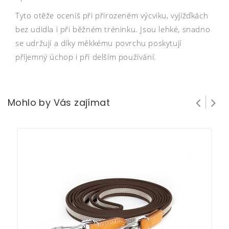
Tyto otěže oceníš při přirozeném výcviku, vyjížďkách
bez udidla i při běžném tréninku. Jsou lehké, snadno
se udržují a díky měkkému povrchu poskytují
příjemný úchop i při delším používání.
Mohlo by Vás zajímat