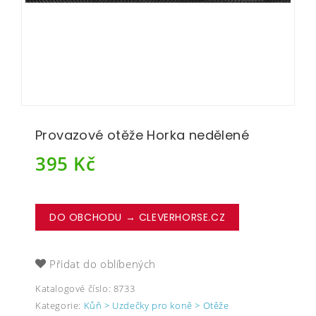
Provazové otěže Horka nedělené
395
Kč
DO OBCHODU → CLEVERHORSE.CZ
Přidat do oblíbených
Katalogové číslo:
8733
Kategorie:
Kůň > Uzdečky pro koně > Otěže