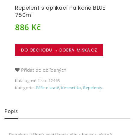
Repelent s aplikací na koně BLUE
750ml
886
Kč
DO OBCHODU → DOBRÁ-MISKA.CZ
Přidat do oblíbených
Katalogové číslo:
12465
Kategorie:
Péče o koně
,
Kosmetika
,
Repelenty
Popis
Repelent účinný proti bodavému hmyzu včetně