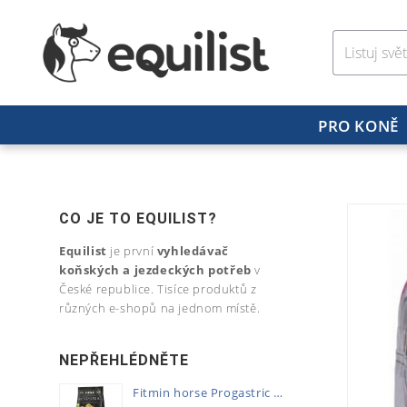
PRO KONĚ
CO JE TO EQUILIST?
Equilist
je první
vyhledávač
koňských a jezdeckých potřeb
v
České republice. Tisíce produktů z
různých e-shopů na jednom místě.
NEPŘEHLÉDNĚTE
Fitmin horse Progastric 20kg