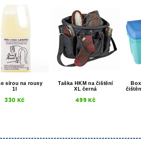
se sírou na rousy
Taška HKM na čištění
Box
1l
XL černá
čiště
330
Kč
499
Kč