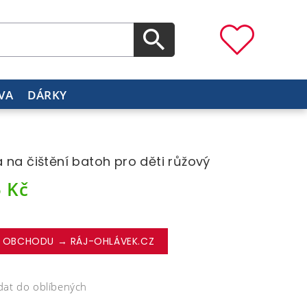
VA
DÁRKY
 na čištění batoh pro děti růžový
5
Kč
 OBCHODU → RÁJ-OHLÁVEK.CZ
dat do oblíbených