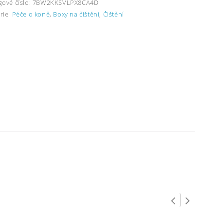
gové číslo:
7BW2KKSVLPX8CA4D
rie:
Péče o koně
,
Boxy na čištění
,
Čištění