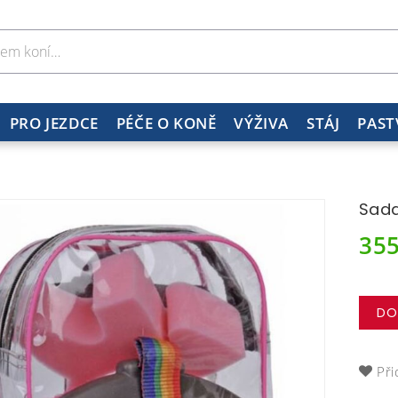
PRO JEZDCE
PÉČE O KONĚ
VÝŽIVA
STÁJ
PAST
Sada
35
DO
Při