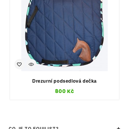
Drezurní podsedlová dečka
800
Kč
CO JE TO EQUILIST?