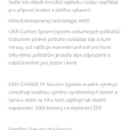
Sedlo má několik kroužků vepředu i vzdau například
pro připnutí brašen a dalšího vybavení.
Klíčové komponenty technologie HART:
CAIR Cushion System (systém vzduchových polštářů):
Vzduchem plněné polštáře rozkládají tlak a tlumí
nárazy, což zajišťuje maximální pohodlí pro koně.
Díky těmto polštářům je sedlo lépe odpružené a
nabízí komfort pro jezdce i koně
EASY-CHANGE Fit Solution (systém snadné výměny):
Umožňuje snadnou výměnu vyměnitelných komor a
úpravu sedla na míru koni, zajišťuje tak ideální
napasování. Další komory na objednání ZDE
Elastiflex Tree (pružná kostra):