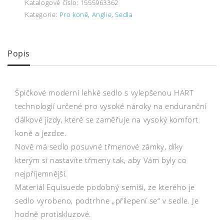
Katalogové číslo:
1555963362
Kategorie:
Pro koně
,
Anglie
,
Sedla
Popis
Špičkové moderní lehké sedlo s vylepšenou HART
technologií určené pro vysoké nároky na enduranční
dálkové jízdy, které se zaměřuje na vysoký komfort
koně a jezdce.
Nově má sedlo posuvné třmenové zámky, díky
kterým si nastavíte třmeny tak, aby Vám byly co
nejpříjemnější.
Materiál Equisuede podobný semiši, ze kterého je
sedlo vyrobeno, podtrhne „přilepení se“ v sedle. Je
hodně protiskluzové.