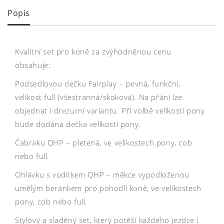
Popis
Kvalitní set pro koně za zvýhodněnou cenu
obsahuje:
Podsedlovou dečku Fairplay – pevná, funkční,
velikost full (všestranná/skoková). Na přání lze
objednat i drezurní variantu. Při volbě velikosti pony
bude dodána dečka velikosti pony.
Čabraku QHP – pletená, ve velikostech pony, cob
nebo full.
Ohlávku s vodítkem QHP – měkce vypodloženou
umělým beránkem pro pohodlí koně, ve velikostech
pony, cob nebo full.
Stylový a sladěný set, který potěší každého jezdce i