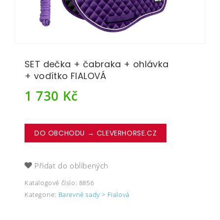
SET dečka + čabraka + ohlávka
+ vodítko FIALOVÁ
1 730
Kč
DO OBCHODU → CLEVERHORSE.CZ
Přidat do oblíbených
Katalogové číslo:
8856
Kategorie:
Barevné sady > Fialová