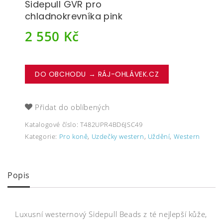
Sidepull GVR pro
chladnokrevníka pink
2 550
Kč
DO OBCHODU → RÁJ-OHLÁVEK.CZ
Přidat do oblíbených
Katalogové číslo:
T482UPR4BD6JSC49
Kategorie:
Pro koně
,
Uzdečky western
,
Uždění
,
Western
Popis
Luxusní westernový Sidepull Beads z té nejlepší kůže,