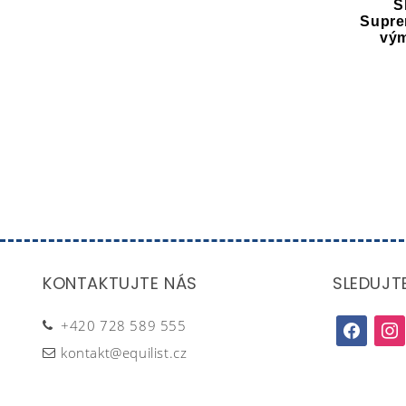
S
Supre
vý
KONTAKTUJTE NÁS
SLEDUJT
+420 728 589 555
facebook
inst
kontakt@equilist.cz