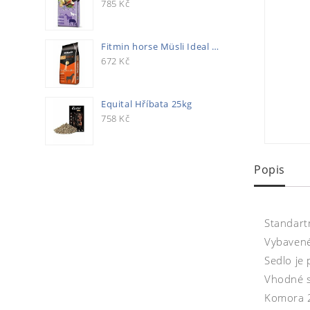
785
Kč
Fitmin horse Müsli Ideal 20kg
672
Kč
Equital Hříbata 25kg
758
Kč
Popis
Standart
Vybavené
Sedlo je
Vhodné se
Komora 