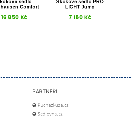
kokové sedlo
Skokové sedlo PRO
Sko
dhausen Comfort
LIGHT Jump
16 850
Kč
7 180
Kč
PARTNEŘI
Rucnezkuze.cz
Sedlovna.cz