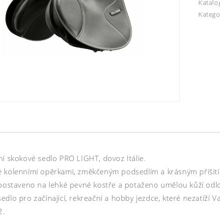
Katalo
Katego
ní skokové sedlo PRO LIGHT, dovoz Itálie.
 kolenními opěrkami, změkčeným podsedlím a krásným přišitím
 postaveno na lehké pevné kostře a potaženo umělou kůží odl
dlo pro začínající, rekreační a hobby jezdce, které nezatíží V
2.