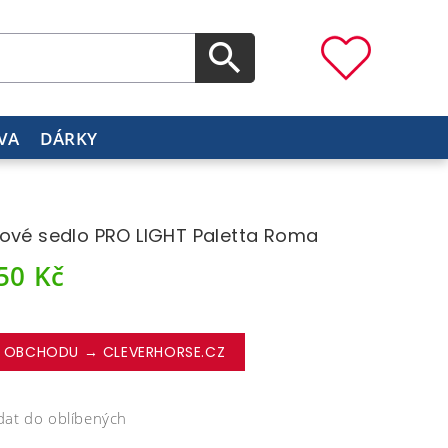
VA
DÁRKY
ové sedlo PRO LIGHT Paletta Roma
950
Kč
 OBCHODU → CLEVERHORSE.CZ
dat do oblíbených