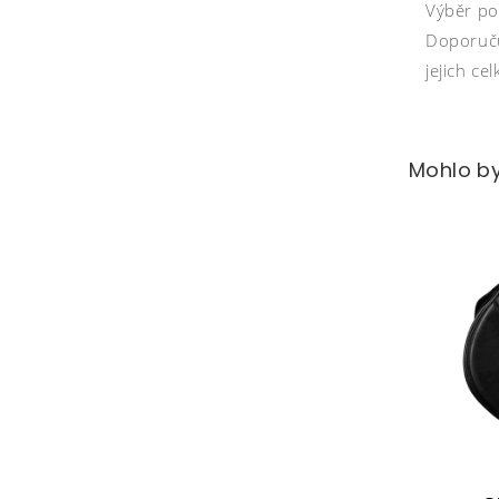
Výběr po
Doporučuj
jejich ce
Mohlo by