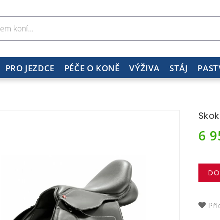
PRO JEZDCE
PÉČE O KONĚ
VÝŽIVA
STÁJ
PAST
Skok
6 
DO
Při