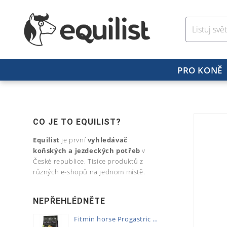
PRO KONĚ
CO JE TO EQUILIST?
Equilist
je první
vyhledávač
koňských a jezdeckých potřeb
v
České republice. Tisíce produktů z
různých e-shopů na jednom místě.
NEPŘEHLÉDNĚTE
Fitmin horse Progastric 20kg