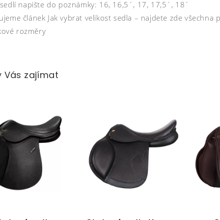
sedlí napište do poznámky: 16, 16,5´, 17, 17,5´, 18´
eme článek Jak vybrat velikost sedla – najdete zde všechna po
lkové rozměry
 Vás zajímat