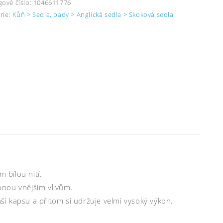
gové číslo:
1046611776
rie:
Kůň > Sedla, pady > Anglická sedla > Skoková sedla
 bílou nití.
onou vnějším vlivům.
aši kapsu a přitom si udržuje velmi vysoký výkon.