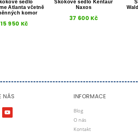
kokové sedlo
Skokové sedlo Kentaur
S
me Atlanta včetně
Naxos
Wal
měnných komor
37 600
Kč
15 950
Kč
E NÁS
INFORMACE
Blog
agram
youtube
O nás
Kontakt