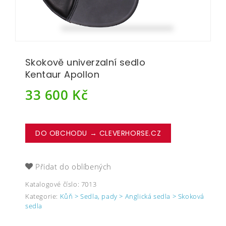
Skokově univerzalní sedlo
Kentaur Apollon
33 600
Kč
DO OBCHODU → CLEVERHORSE.CZ
Přidat do oblíbených
Katalogové číslo:
7013
Kategorie:
Kůň > Sedla, pady > Anglická sedla > Skoková
sedla