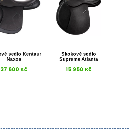
vé sedlo Kentaur
Skokové sedlo
Naxos
Supreme Atlanta
37 600
Kč
15 950
Kč
Sko
LIG