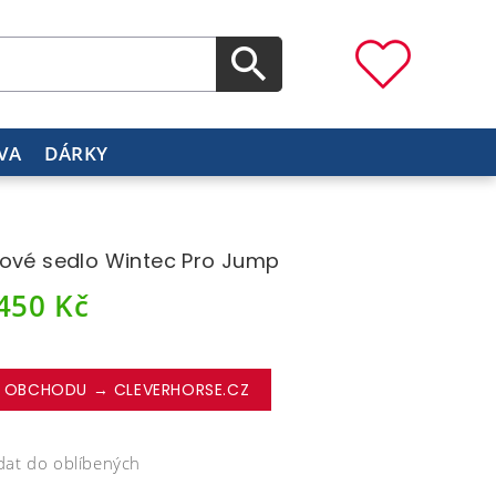
VA
DÁRKY
ové sedlo Wintec Pro Jump
 450
Kč
 OBCHODU → CLEVERHORSE.CZ
dat do oblíbených