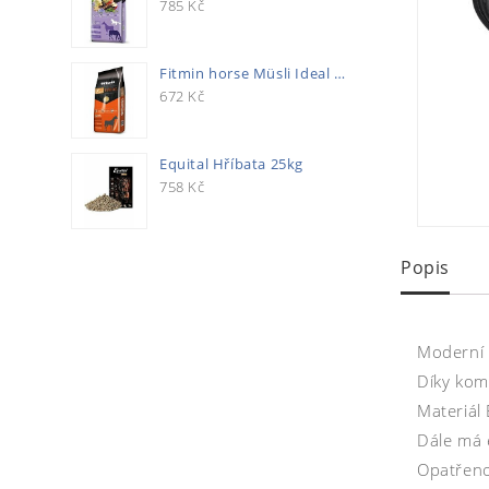
785
Kč
Fitmin horse Müsli Ideal 20kg
672
Kč
Equital Hříbata 25kg
758
Kč
Popis
Moderní 
Díky komb
Materiál
Dále má 
Opatřeno