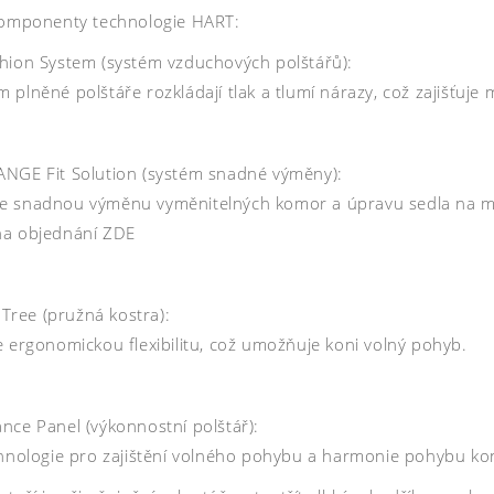
komponenty technologie HART:
hion System (systém vzduchových polštářů):
plněné polštáře rozkládají tlak a tlumí nárazy, což zajišťuje
NGE Fit Solution (systém snadné výměny):
 snadnou výměnu vyměnitelných komor a úpravu sedla na míru k
a objednání ZDE
x Tree (pružná kostra):
e ergonomickou flexibilitu, což umožňuje koni volný pohyb.
nce Panel (výkonnostní polštář):
chnologie pro zajištění volného pohybu a harmonie pohybu k