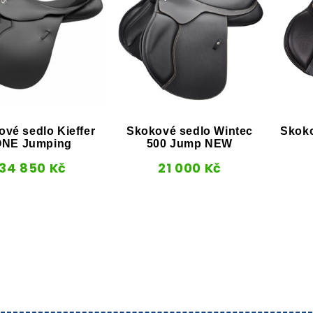
vé sedlo Kieffer
Skokové sedlo Wintec
Skoko
ONE Jumping
500 Jump NEW
34 850
Kč
21 000
Kč