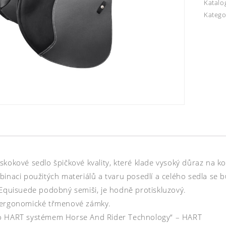
Katalo
Katego
skokové sedlo špičkové kvality, které klade vysoký důraz na k
inaci použitých materiálů a tvaru posedlí a celého sedla se b
 Equisuede podobný semiši, je hodně protiskluzový.
ergonomické třmenové zámky.
 HART systémem Horse And Rider Technology“ – HART