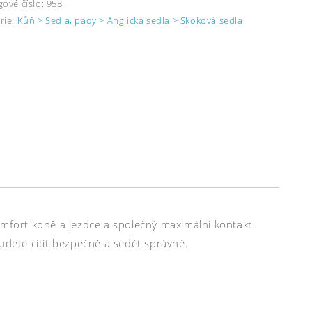
gové číslo:
958
rie:
Kůň > Sedla, pady > Anglická sedla > Skoková sedla
omfort koně a jezdce a společný maximální kontakt.
udete cítit bezpečně a sedět správně.