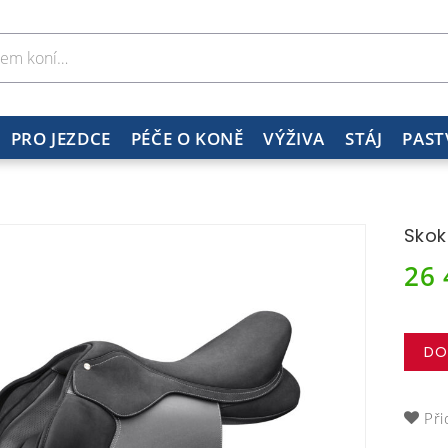
PRO JEZDCE
PÉČE O KONĚ
VÝŽIVA
STÁJ
PAST
Skok
26
DO
Při