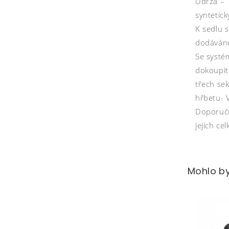
Údrža – s
syntetic
K sedlu 
dodáváno
Se systé
dokoupite
třech sek
hřbetu- 
Doporučuj
jejich ce
Mohlo by