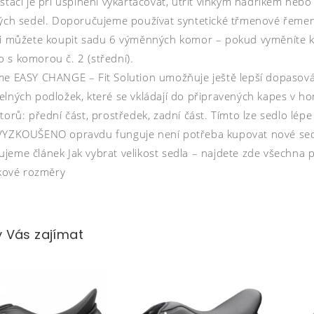
tačí je při ušpinění vykartáčovat, utřít vlhkým hadříkem nebo
kých sedel. Doporučujeme používat syntetické třmenové řeme
si můžete koupit sadu 6 výměnných komor – pokud vyměníte ko
 s komorou č. 2 (střední).
me EASY CHANGE – Fit Solution umožňuje ještě lepší dopasov
lných podložek, které se vkládají do připravených kapes v hor
torů: přední část, prostředek, zadní část. Tímto lze sedlo lép
VYZKOUŠENO opravdu funguje není potřeba kupovat nové sedlo
eme článek Jak vybrat velikost sedla – najdete zde všechna po
lkové rozměry
 Vás zajímat