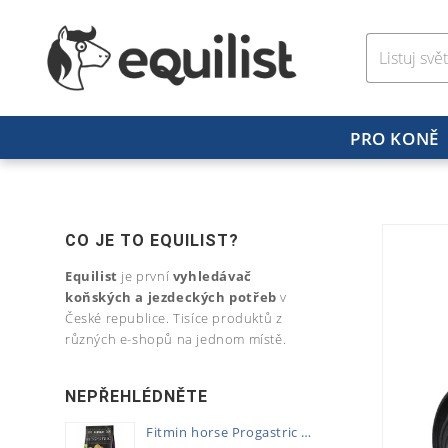
PRO KONĚ
CO JE TO EQUILIST?
Equilist
je první
vyhledávač
koňských a jezdeckých potřeb
v
České republice. Tisíce produktů z
různých e-shopů na jednom místě.
NEPŘEHLÉDNĚTE
Fitmin horse Progastric 20kg