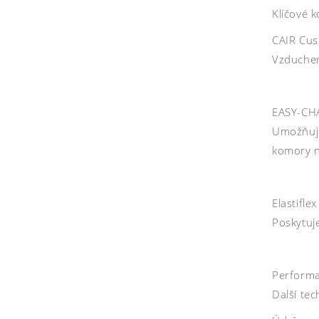
Klíčové 
CAIR Cus
Vzduchem 
EASY-CHA
Umožňuje
komory n
Elastifle
Poskytuj
Performa
Další te