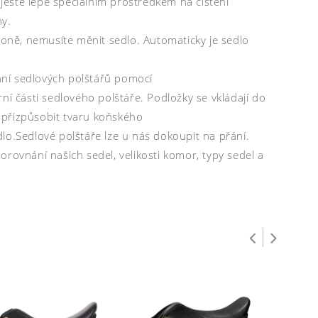
 ještě lépe speciálním prostředkem na čištění
ny.
ně, nemusíte měnit sedlo. Automaticky je sedlo
ání sedlových polštářů pomocí
ní části sedlového polštáře. Podložky se vkládají do
e přizpůsobit tvaru koňského
.Sedlové polštáře lze u nás dokoupit na přání.
rovnání našich sedel, velikosti komor, typy sedel a