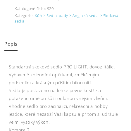
Katalogové číslo:
920
Kategorie:
Kůň > Sedla, pady > Anglická sedla > Skoková
sedla
Popis
Standartní skokové sedlo PRO LIGHT, dovoz Itálie.
Vybavené kolenními opěrkami, změkčeným
podsedlím a krásným přišitím bílou nití.
Sedlo je postaveno na lehké pevné kostře a
potaženo umělou kůží odlonou vnějším vlivům.
Vhodné sedlo pro začínající, rekreační a hobby
jezdce, které nezatíží Vaši kapsu a přitom si udržuje
velmi vysoký výkon.
Komora 2.