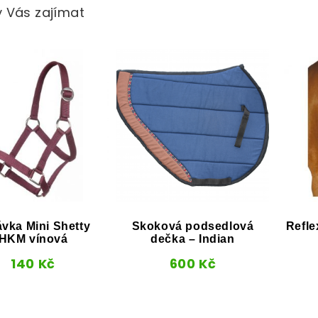
 Vás zajímat
vka Mini Shetty
Skoková podsedlová
Refle
HKM vínová
dečka – Indian
140
Kč
600
Kč