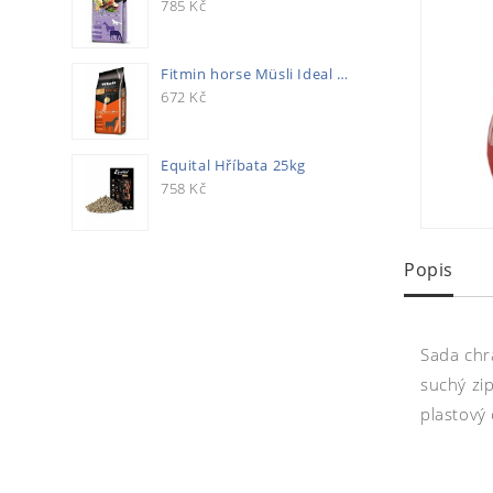
785
Kč
Fitmin horse Müsli Ideal 20kg
672
Kč
Equital Hříbata 25kg
758
Kč
Popis
Sada chr
suchý zip
plastový 