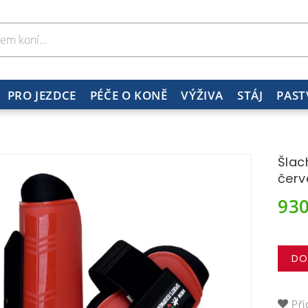
PRO JEZDCE
PÉČE O KONĚ
VÝŽIVA
STÁJ
PAST
Šlac
červ
93
DO
Při