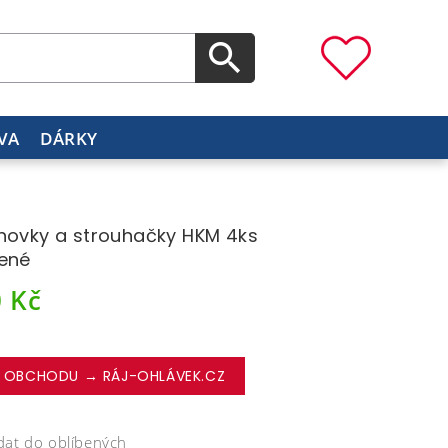
VA
DÁRKY
hovky a strouhačky HKM 4ks
ené
0
Kč
 OBCHODU → RÁJ-OHLÁVEK.CZ
dat do oblíbených