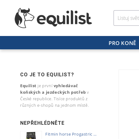
PRO KONĚ
CO JE TO EQUILIST?
Equilist
je první
vyhledávač
koňských a jezdeckých potřeb
v
České republice. Tisíce produktů z
různých e-shopů na jednom místě.
NEPŘEHLÉDNĚTE
Fitmin horse Progastric 20kg