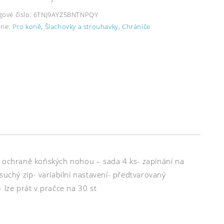
gové číslo:
6TNJ9AYZ5BNTNPQY
rie:
Pro koně
,
Šlachovky a strouhavky
,
Chrániče
k ochraně koňských nohou – sada 4 ks- zapínání na
suchý zip- variabilní nastavení- předtvarovaný
 lze prát v pračce na 30 st