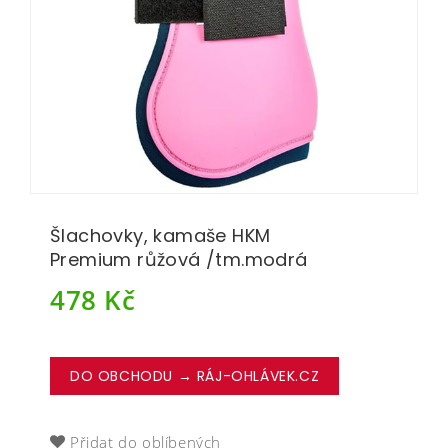
Šlachovky, kamaše HKM
Premium růžová /tm.modrá
478
Kč
DO OBCHODU → RÁJ-OHLÁVEK.CZ
Přidat do oblíbených