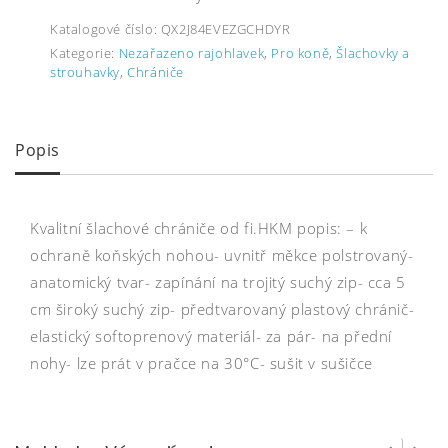
Katalogové číslo:
QX2J84EVEZGCHDYR
Kategorie:
Nezařazeno rajohlavek
,
Pro koně
,
Šlachovky a
strouhavky
,
Chrániče
Popis
Kvalitní šlachové chrániče od fi.HKM popis: – k
ochraně koňských nohou- uvnitř měkce polstrovaný-
anatomický tvar- zapínání na trojitý suchý zip- cca 5
cm široký suchý zip- předtvarovaný plastový chránič-
elastický softoprenový materiál- za pár- na přední
nohy- lze prát v pračce na 30°C- sušit v sušičce