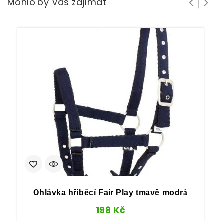
Mohlo by Vás zajímat
Ohlávka hříběcí Fair Play tmavě modrá
198
Kč