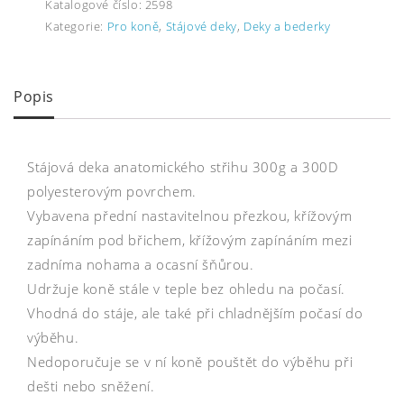
Katalogové číslo:
2598
Kategorie:
Pro koně
,
Stájové deky
,
Deky a bederky
Popis
Stájová deka anatomického střihu 300g a 300D
polyesterovým povrchem.
Vybavena přední nastavitelnou přezkou, křížovým
zapínáním pod břichem, křížovým zapínáním mezi
zadníma nohama a ocasní šňůrou.
Udržuje koně stále v teple bez ohledu na počasí.
Vhodná do stáje, ale také při chladnějším počasí do
výběhu.
Nedoporučuje se v ní koně pouštět do výběhu při
dešti nebo sněžení.