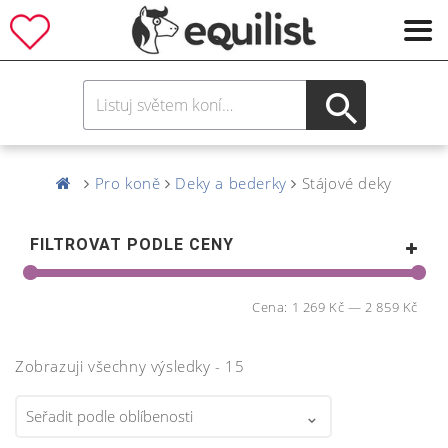
Pro koně
Deky a bederky
Stájové deky
FILTROVAT PODLE CENY
Cena:
1 269 Kč
—
2 859 Kč
Zobrazuji všechny výsledky - 15