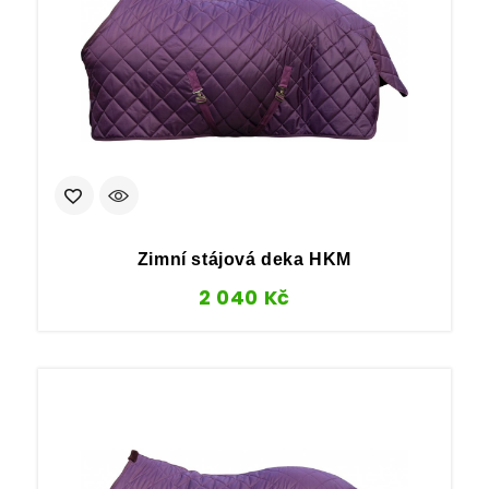
Zimní stájová deka HKM
2 040
Kč