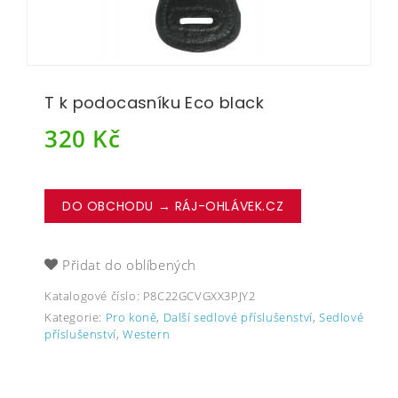
T k podocasníku Eco black
320
Kč
DO OBCHODU → RÁJ-OHLÁVEK.CZ
Přidat do oblíbených
Katalogové číslo:
P8C22GCVGXX3PJY2
Kategorie:
Pro koně
,
Další sedlové příslušenství
,
Sedlové
příslušenství
,
Western