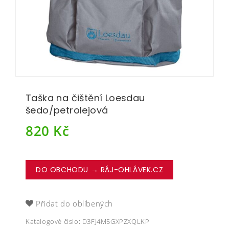
Taška na čištění Loesdau
šedo/petrolejová
820
Kč
DO OBCHODU → RÁJ-OHLÁVEK.CZ
Přidat do oblíbených
Katalogové číslo:
D3FJ4M5GXPZXQLKP