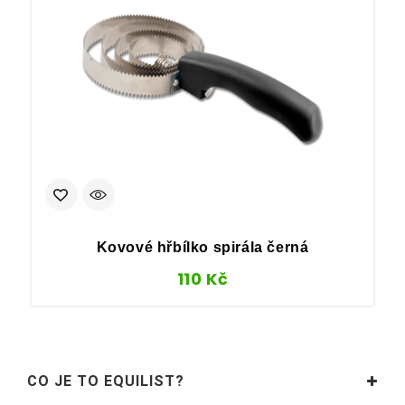
Kovové hřbílko spirála černá
110
Kč
CO JE TO EQUILIST?