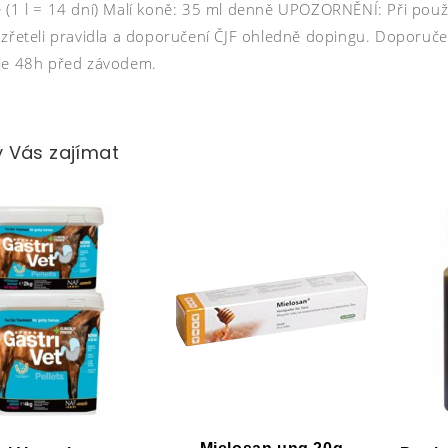
 (1 l = 14 dní) Malí koně: 35 ml denně UPOZORNĚNÍ: Při použi
 zřeteli pravidla a doporučení ČJF ohledně dopingu. Doporuč
je 48h před závodem.
 Vás zajímat