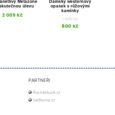
zánětlivý Metazone
Dámský westernový
skutečnou úlevu
opasek s růžovými
kamínky
2 009
Kč
1 425
Kč
Příro
800
Kč
PARTNEŘI
Rucnezkuze.cz
Sedlovna.cz