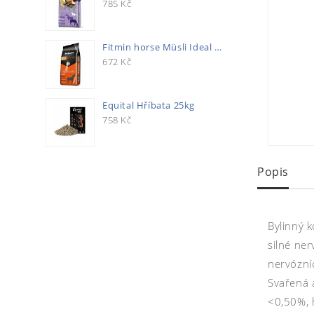
785
Kč
Fitmin horse Müsli Ideal 20kg
672
Kč
Equital Hříbata 25kg
758
Kč
Popis
Bylinný k
silné ner
nervózní
Svařená 
<0,50%, 