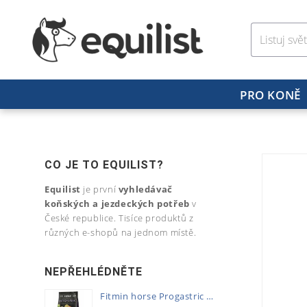
PRO KONĚ
CO JE TO EQUILIST?
Equilist
je první
vyhledávač
koňských a jezdeckých potřeb
v
České republice. Tisíce produktů z
různých e-shopů na jednom místě.
NEPŘEHLÉDNĚTE
Fitmin horse Progastric 20kg