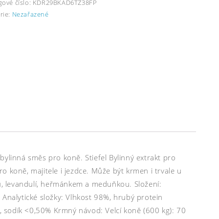
gové číslo:
KDR29BKAD6TZ38FP
rie:
Nezařazené
í bylinná směs pro koně. Stiefel Bylinný extrakt pro
 koně, majitele i jezdce. Může být krmen i trvale u
, levandulí, heřmánkem a meduňkou. Složení:
 Analytické složky: Vlhkost 98%, hrubý protein
 sodík <0,50% Krmný návod: Velcí koně (600 kg): 70