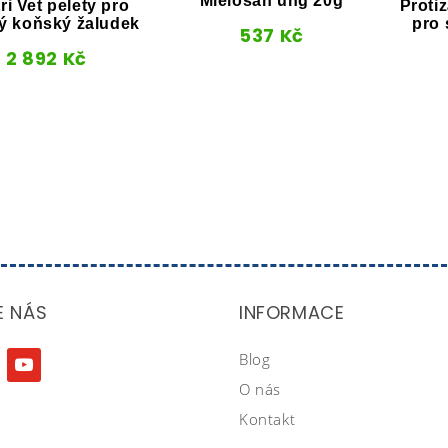
Mielosan ung 20g
ri Vet pelety pro
Proti
ý koňský žaludek
pro 
537
Kč
2 892
Kč
E NÁS
INFORMACE
Blog
agram
youtube
O nás
Kontakt