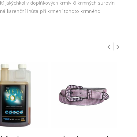
tí jakýchkoliv doplňkových krmiv či krmných surovin
ená karenční lhůta při krmení tohoto krmného