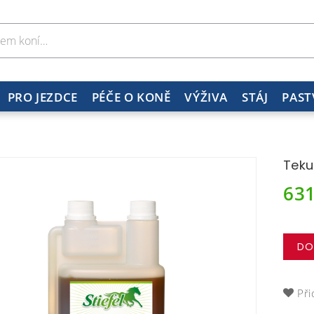
PRO JEZDCE
PÉČE O KONĚ
VÝŽIVA
STÁJ
PAST
Teku
63
DO
Při