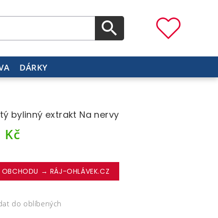
VA
DÁRKY
tý bylinný extrakt Na nervy
1
Kč
 OBCHODU → RÁJ-OHLÁVEK.CZ
dat do oblíbených