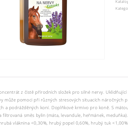
Katalo
Katego
oncentrát z čistě přírodních složek pro silné nervy. Uklidňujíc
vy může pomoci při různých stresových situacích náročných pro
ch a podrážděných koní. Doplňkové krmivo pro koně. S mátou
a filtrovaná směs bylin (máta, levandule, heřmánek, meduňka).
hrubá vláknina <0,30%, hrubý popel 0,60%, hrubý tuk <1,00%,