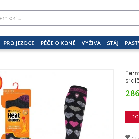
PRO JEZDCE
PÉČE O KONĚ
VÝŽIVA
STÁJ
PAST
Term
srdí
28
DO
Při