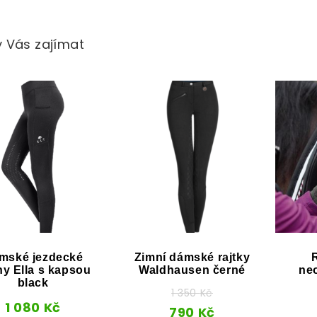
 Vás zajímat
mské jezdecké
Zimní dámské rajtky
ny Ella s kapsou
Waldhausen černé
ne
black
1 350
Kč
1 080
Kč
790
Kč