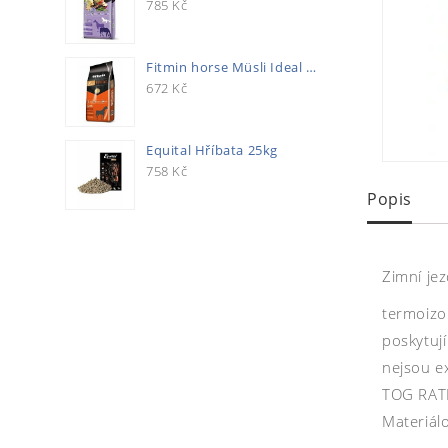
785
Kč
Fitmin horse Müsli Ideal 20kg
672
Kč
Equital Hříbata 25kg
758
Kč
Popis
Zimní je
termoizo
poskytuj
nejsou e
TOG RATI
Materiálo