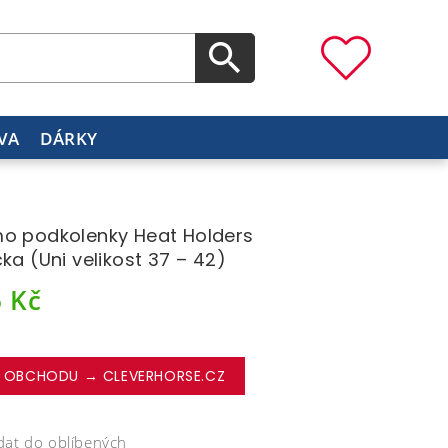
VA
DÁRKY
o podkolenky Heat Holders
čka (Uni velikost 37 – 42)
6
Kč
 OBCHODU → CLEVERHORSE.CZ
dat do oblíbených