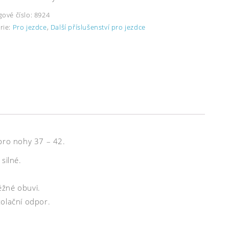
gové číslo:
8924
rie:
Pro jezdce
,
Další příslušenství pro jezdce
 pro nohy 37 – 42.
silné.
ěžné obuvi.
zolační odpor.