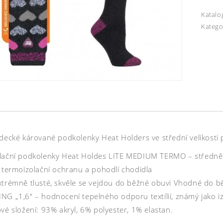
Katalo
Katego
zdecké kárované podkolenky Heat Holders ve střední velikosti
lační podkolenky Heat Holdes LITE MEDIUM TERMO – středně 
í termoizolační ochranu a pohodlí chodidla
xtrémně tlusté, skvěle se vejdou do běžné obuvi Vhodné do b
NG „1,6“ – hodnocení tepelného odporu textílií, známý jako i
vé složení: 93% akryl, 6% polyester, 1% elastan.