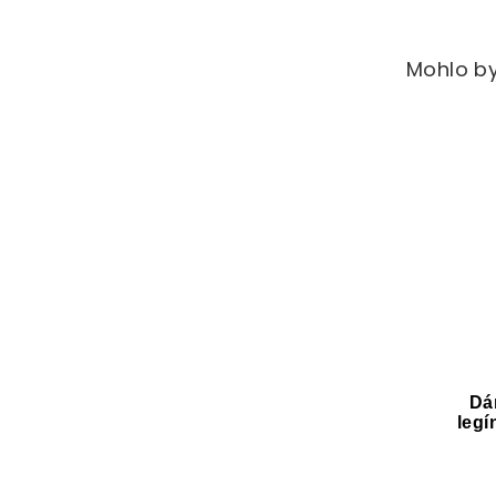
Mohlo by
Dá
legí