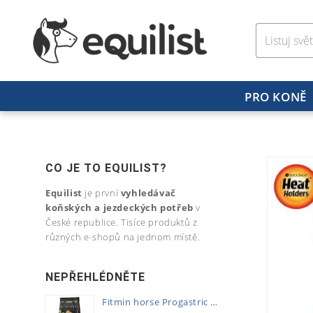
PRO KONĚ
CO JE TO EQUILIST?
Equilist
je první
vyhledávač
koňských a jezdeckých potřeb
v
České republice. Tisíce produktů z
různých e-shopů na jednom místě.
NEPŘEHLÉDNĚTE
Fitmin horse Progastric 20kg