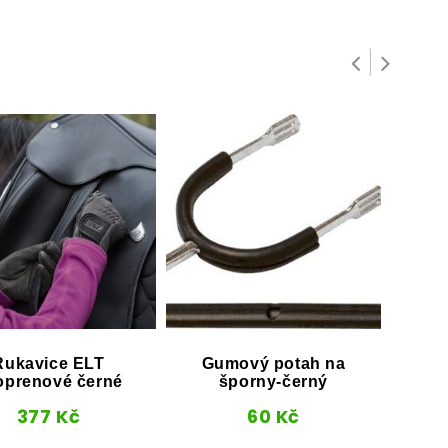
Rukavice ELT
Gumový potah na
Let
oprenové černé
šporny-černý
G
377
Kč
60
Kč