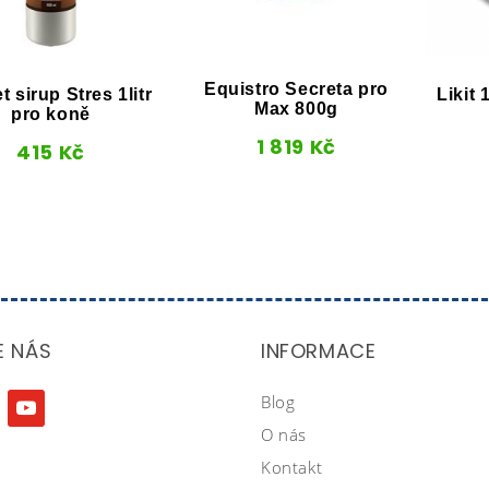
Equistro Secreta pro
t sirup Stres 1litr
Likit
Max 800g
pro koně
1 819
Kč
415
Kč
E NÁS
INFORMACE
Blog
agram
youtube
O nás
Kontakt