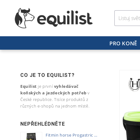
PRO KONĚ
CO JE TO EQUILIST?
Equilist
je první
vyhledávač
koňských a jezdeckých potřeb
v
České republice. Tisíce produktů z
různých e-shopů na jednom místě.
NEPŘEHLÉDNĚTE
Fitmin horse Progastric 20kg