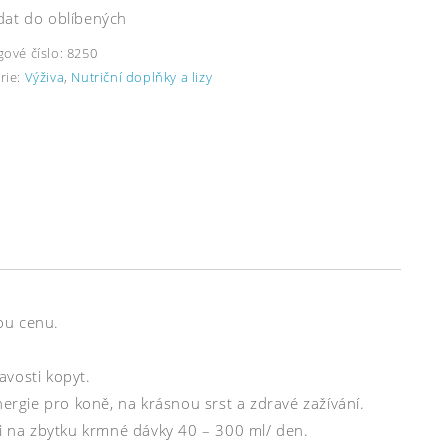
dat do oblíbených
gové číslo:
8250
rie:
Výživa
,
Nutriční doplňky a lizy
lou cenu.
avosti kopyt.
nergie pro koně, na krásnou srst a zdravé zažívání.
 na zbytku krmné dávky 40 – 300 ml/ den.