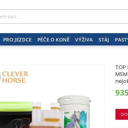
PRO JEZDCE
PÉČE O KONĚ
VÝŽIVA
STÁJ
PAST
TOP b
MSM 
nejo
93
DO