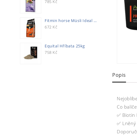
785
Kč
Fitmin horse Müsli Ideal 20kg
672
Kč
Equital Hříbata 25kg
758
Kč
Popis
Nejoblíbe
Co balíč
✅ Biotin 
✅ Lněný o
Doporuču