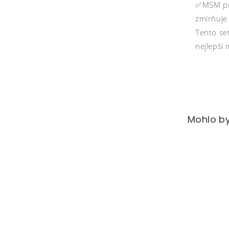
✅MSM pro 
zmírňuje 
Tento set
nejlepší
Mohlo by