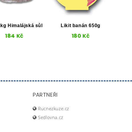
Equi
 1kg Himalájská sůl
Likit banán 650g
400 
184
Kč
180
Kč
PARTNEŘI
Rucnezkuze.cz
Sedlovna.cz