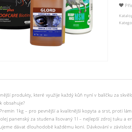
Při
Katalo
Katego
nější produkty, které využije každý kůň nyní v balíčku za skvě
ek obsahuje?
Premin 1kg – pro pevnější a kvalitnější kopyta a srst, proti lám
lej panenský za studena lisovaný 1l – nejlepší zdroj tuku a e
jeme dávat dlouhodobě každému koni. Dávkování v závislosti