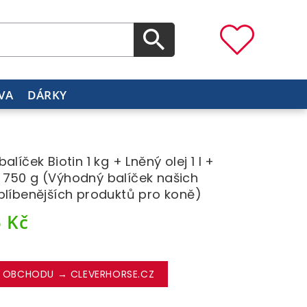
VA
DÁRKY
alíček Biotin 1 kg + Lněný olej 1 l +
750 g (Výhodný balíček našich
blíbenějších produktů pro koně)
5
Kč
 OBCHODU → CLEVERHORSE.CZ