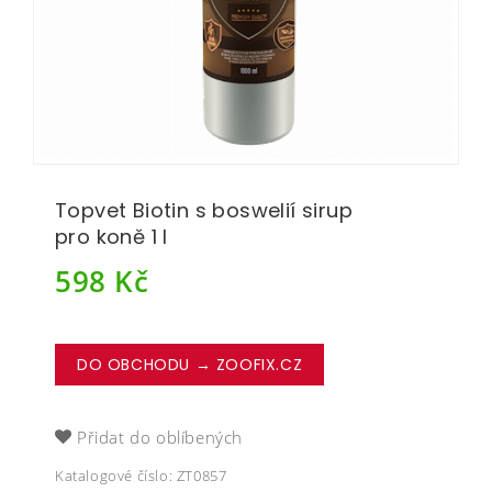
Topvet Biotin s boswelií sirup
pro koně 1 l
598
Kč
DO OBCHODU → ZOOFIX.CZ
Přidat do oblíbených
Katalogové číslo:
ZT0857