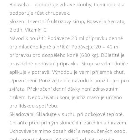
Boswelia – podporuje zdravé klouby, tlumí bolest a
podporuje růst chrupavek.
Složení: Invertní fruktózový sirup, Boswelia Serrata,
Biotin, Vitamín C
Návod k použití: Podávejte 20 ml přípravku denně
pro mladého koně a hříbě. Podávejte 20 – 40 ml
přípravku pro dospělého koně (600 kg). Důležité je
pravidelné podávání přípravku. Sirup se velmi dobře
aplikuje v potravě. Výhodou je velmi příjemná chuť.
Upozornění: Používejte dle návodu k použití. Jen pro
zvířata. Překročení denní dávky není zdravotním
rizikem. Nepoužívat u koní, jejichž maso je určeno
pro lidskou spotřebu.
Skladování: Skladujte v suchu při pokojové teplotě.
Chraňte před přímým slunečním zářením a mrazem.
Uchovávejte mimo dosah dětí a nepoučených osob.
Doba použitelnosti: 30 měsíců od data výroby