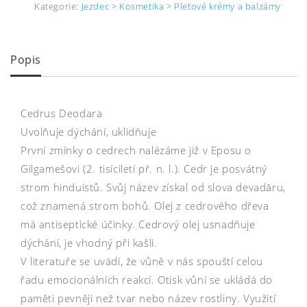
Kategorie:
Jezdec > Kosmetika > Pleťové krémy a balzámy
Popis
Cedrus Deodara
Uvolňuje dýchání, uklidňuje
První zmínky o cedrech nalézáme již v Eposu o
Gilgamešovi (2. tisíciletí př. n. l.). Cedr je posvátný
strom hinduistů. Svůj název získal od slova devadāru,
což znamená strom bohů. Olej z cedrového dřeva
má antiseptické účinky. Cedrový olej usnadňuje
dýchání, je vhodný při kašli.
V literatuře se uvádí, že vůně v nás spouští celou
řadu emocionálních reakcí. Otisk vůní se ukládá do
paměti pevněji než tvar nebo název rostliny. Využití