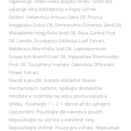
regeneruje. Směs vosků kopyto chrání. Směs silic
vykazuje silný antiseptický a hojivý účinek.
Složení: Helianthus Annuus Seed Oil, Prunus
Amygdalus Dulcis Oil, Simmondsia Chinensis Seed Oil,
Macadamia Integrifolia Seed Oil, Rosa Canina Fruit
Oil, Lanolin, Eucalyptus Globulus Leaf Extract,
Melaleuca Alternifolia Leaf Oil, Leptospermum
Scoparium Branch/Leaf Oil, Hippophae Rhamnoides
Fruit Oil, Tocopheryl Acetate, Calendula Officinalis
Flower Extract
Návod k použití: Kopyto důkladně zbavte
mechanických nečistot. Aplikujte dostatečné
množství a rozetřete na celou plochu kopyta a
střelky. Používejte 1 – 2 × denně až do vyhojení.
Upozornění: Používejte dle návodu k použití.
Nepoužívejte na sliznice a otevřené rány.
Nepoužívejte vnitřně. Pouze pro zvířata. Nepoužívat