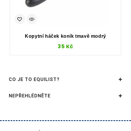
Kopytní háček koník tmavě modrý
35
Kč
CO JE TO EQUILIST?
NEPŘEHLÉDNĚTE