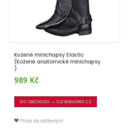
Kožené minichapsy Elastic
(Kožené anatomické minichapsy
)
989
Kč
DO OBCHODU → CLEVERHORSE.CZ
Přidat do oblíbených