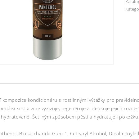
Katalo
Katego
í kompozice kondicionéru s rostlinnými výtažky pro pravidelnou
omplex srst a žíně vyživuje, regeneruje a zlepšuje jejich rozčesa
 hydratované. Šetrným způsobem pěstí a hydratuje i pokožku,
nthenol, Biosaccharide Gum-1, Cetearyl Alcohol, Dipalmitoyl