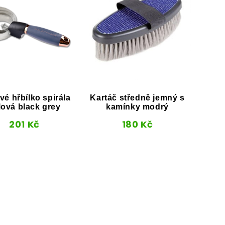
é hřbílko spirála
Kartáč středně jemný s
lová black grey
kamínky modrý
201
Kč
180
Kč
Kop