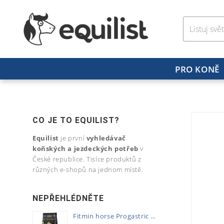
PRO KONĚ
CO JE TO EQUILIST?
Equilist
je první
vyhledávač
koňských a jezdeckých potřeb
v
České republice. Tisíce produktů z
různých e-shopů na jednom místě.
NEPŘEHLÉDNĚTE
Fitmin horse Progastric 20kg