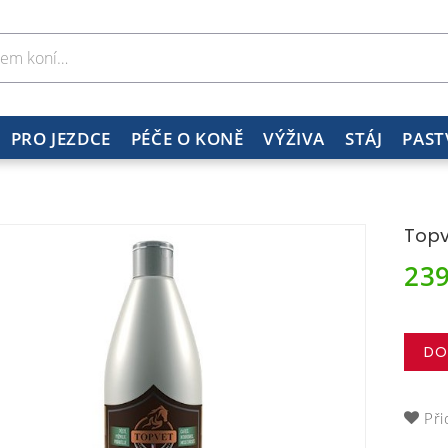
PRO JEZDCE
PÉČE O KONĚ
VÝŽIVA
STÁJ
PAST
Topv
23
DO
Při