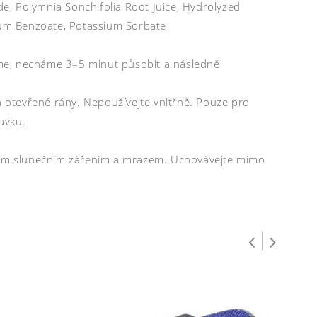
, Polymnia Sonchifolia Root Juice, Hydrolyzed
dium Benzoate, Potassium Sorbate
me, necháme 3–5 minut působit a následně
 a otevřené rány. Nepoužívejte vnitřně. Pouze pro
ravku.
ímým slunečním zářením a mrazem. Uchovávejte mimo