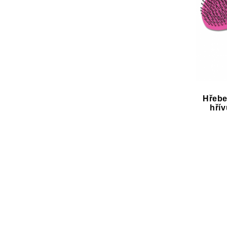
Hřebe
hří