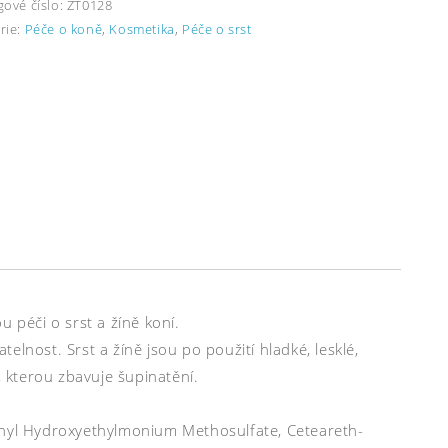
gové číslo:
ZT0128
rie:
Péče o koně
,
Kosmetika
,
Péče o srst
 péči o srst a žíně koní.
telnost. Srst a žíně jsou po použití hladké, lesklé,
 kterou zbavuje šupinatění.
ethyl Hydroxyethylmonium Methosulfate, Ceteareth-