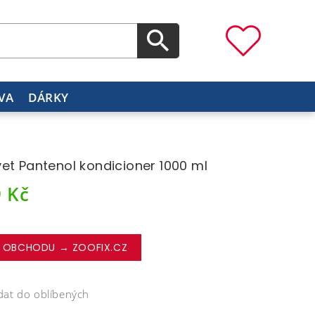
VA
DÁRKY
et Pantenol kondicioner 1000 ml
9
Kč
 OBCHODU → ZOOFIX.CZ
dat do oblíbených