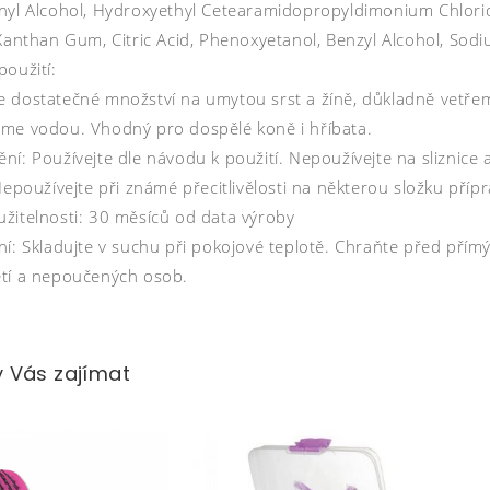
nyl Alcohol, Hydroxyethyl Cetearamidopropyldimonium Chloride
 Xanthan Gum, Citric Acid, Phenoxyetanol, Benzyl Alcohol, So
použití:
 dostatečné množství na umytou srst a žíně, důkladně vetře
me vodou. Vhodný pro dospělé koně i hříbata.
ní: Používejte dle návodu k použití. Nepoužívejte na sliznice
Nepoužívejte při známé přecitlivělosti na některou složku příp
žitelnosti: 30 měsíců od data výroby
ní: Skladujte v suchu při pokojové teplotě. Chraňte před př
tí a nepoučených osob.
 Vás zajímat