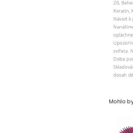
20, Behe
Keratin,
Návod k 
Nanášíme
opláchne
Upozorně
zvířata. 
Doba pou
Skladová
dosah dě
Mohlo by