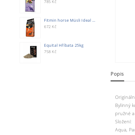
785
Kč
Fitmin horse Müsli Ideal 20kg
672
Kč
Equital Hříbata 25kg
758
Kč
Popis
Origináln
Bylinný k
pružné a
Složení:
Aqua, Pa