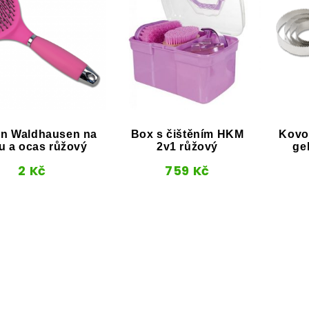
n Waldhausen na
Box s čištěním HKM
Kovov
vu a ocas růžový
2v1 růžový
ge
2
Kč
759
Kč