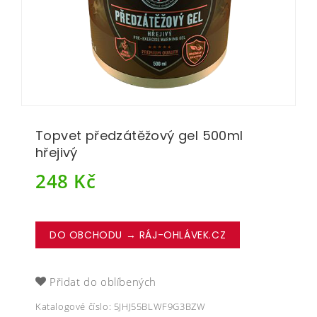
Topvet předzátěžový gel 500ml
hřejivý
248
Kč
DO OBCHODU → RÁJ-OHLÁVEK.CZ
Přidat do oblíbených
Katalogové číslo:
5JHJ55BLWF9G3BZW