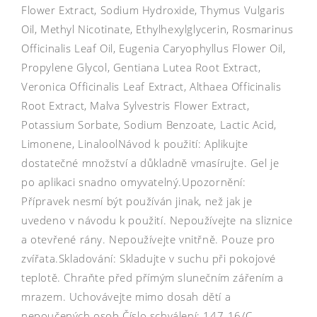
Flower Extract, Sodium Hydroxide, Thymus Vulgaris
Oil, Methyl Nicotinate, Ethylhexylglycerin, Rosmarinus
Officinalis Leaf Oil, Eugenia Caryophyllus Flower Oil,
Propylene Glycol, Gentiana Lutea Root Extract,
Veronica Officinalis Leaf Extract, Althaea Officinalis
Root Extract, Malva Sylvestris Flower Extract,
Potassium Sorbate, Sodium Benzoate, Lactic Acid,
Limonene, LinaloolNávod k použití: Aplikujte
dostatečné množství a důkladně vmasírujte. Gel je
po aplikaci snadno omyvatelný.Upozornění:
Přípravek nesmí být používán jinak, než jak je
uvedeno v návodu k použití. Nepoužívejte na sliznice
a otevřené rány. Nepoužívejte vnitřně. Pouze pro
zvířata.Skladování: Skladujte v suchu při pokojové
teplotě. Chraňte před přímým slunečním zářením a
mrazem. Uchovávejte mimo dosah dětí a
nepoučených osob.Číslo schválení: 147-16/C