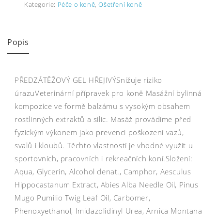
Kategorie:
Péče o koně
,
Ošetření koně
Popis
PŘEDZÁTĚŽOVÝ GEL HŘEJIVÝSnižuje riziko
úrazuVeterinární přípravek pro koně Masážní bylinná
kompozice ve formě balzámu s vysokým obsahem
rostlinných extraktů a silic. Masáž provádíme před
fyzickým výkonem jako prevenci poškození vazů,
svalů i kloubů. Těchto vlastností je vhodné využít u
sportovních, pracovních i rekreačních koní.Složení:
Aqua, Glycerin, Alcohol denat., Camphor, Aesculus
Hippocastanum Extract, Abies Alba Needle Oil, Pinus
Mugo Pumilio Twig Leaf Oil, Carbomer,
Phenoxyethanol, Imidazolidinyl Urea, Arnica Montana