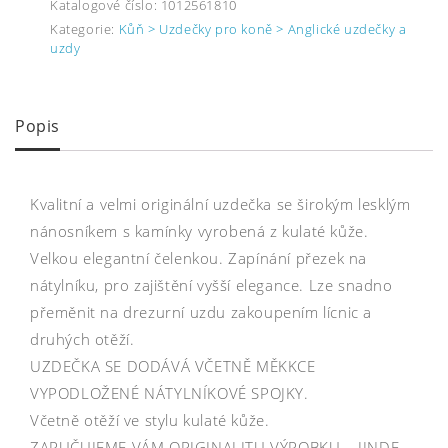
Katalogové číslo:
1012561810
Kategorie:
Kůň > Uzdečky pro koně > Anglické uzdečky a
uzdy
Popis
Kvalitní a velmi originální uzdečka se širokým lesklým
nánosníkem s kamínky vyrobená z kulaté kůže.
Velkou elegantní čelenkou. Zapínání přezek na
nátylníku, pro zajištění vyšší elegance. Lze snadno
přeměnit na drezurní uzdu zakoupením lícnic a
druhých otěží.
UZDEČKA SE DODÁVÁ VČETNĚ MĚKKCE
VYPODLOŽENÉ NÁTYLNÍKOVÉ SPOJKY.
Včetně otěží ve stylu kulaté kůže.
ZARUČUJEME VÁM ORIGINALITU VÝROBKU – JINDE