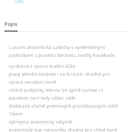
uzdy
Popis
Luxusní anatomická uzdečka s vyměnitelnými
podložkami z pravého beránku, značky Kavalkade.
vyrobená z vysoce kvalitní kůže
pravý jehněčí beránek i na lícnicích, vhodné pro
vysoce sensitivní koně
včetně podpínky, kterou lze úplně sundat i s
poutkem, není tedy vůbec vidět
dodávaná včetně prémiových protiskluzových otěží
16mm
vykrojený anatomický nátylník
anatomický tvar nánosníku vhodný pro citlivé koně