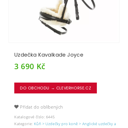
Uzdečka Kavalkade Joyce
3 690
Kč
DO OBCHODU → CLEVERHORSE.CZ
Přidat do oblíbených
Katalogové číslo:
6445
Kategorie:
Kůň > Uzdečky pro koně > Anglické uzdečky a