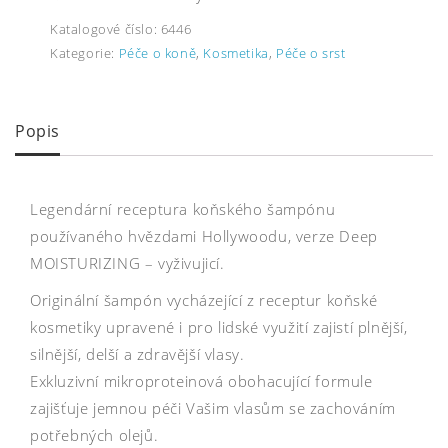
Katalogové číslo:
6446
Kategorie:
Péče o koně
,
Kosmetika
,
Péče o srst
Popis
Legendární receptura koňského šampónu
používaného hvězdami Hollywoodu, verze Deep
MOISTURIZING – vyživujicí.
Originální šampón vycházející z receptur koňské
kosmetiky upravené i pro lidské využití zajistí plnější,
silnější, delší a zdravější vlasy.
Exkluzivní mikroproteinová obohacující formule
zajišťuje jemnou péči Vašim vlasům se zachováním
potřebných olejů.