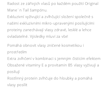
Radost ze zářivých vlasů po každém použití Original
Mane´n Tail šampónu.
Exkluzivní vyživující a zvlhčující složení společně s
našimi exkluzivními mikro-upravenými posilujícími
proteiny zanechávají vlasy zdravé, lesklé a lehce
ovladatelné. Výsledky mluví za vše!
Pomáhá obnovit vlasy zničené kosmetikou i
prostředím
Extra zvlhčení v kombinaci s jemným čistícím efektem
Obsažené vitaminy E a provitamin B5 vlasy vyživují a
posilují
Rostlinný protein zvlhčuje do hloubky a pomáhá
vlasy posílit