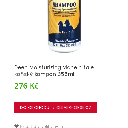
Deep Moisturizing Mane n´tale
koňský šampon 355ml
276
Kč
DO OBCHODU → CLEVERHORSE.CZ
Přidat do oblíbených