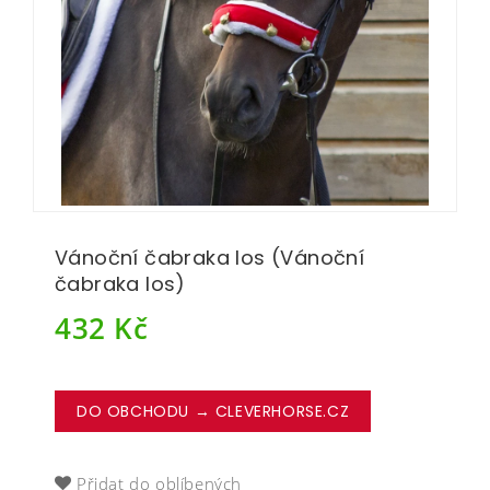
Vánoční čabraka los (Vánoční
čabraka los)
432
Kč
DO OBCHODU → CLEVERHORSE.CZ
Přidat do oblíbených