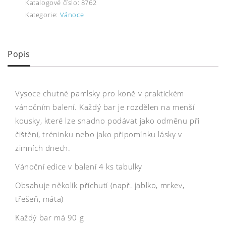
Katalogové číslo:
8762
Kategorie:
Vánoce
Popis
Vysoce chutné pamlsky pro koně v praktickém
vánočním balení. Každý bar je rozdělen na menší
kousky, které lze snadno podávat jako odměnu při
čištění, tréninku nebo jako připomínku lásky v
zimních dnech.
Vánoční edice v balení 4 ks tabulky
Obsahuje několik příchutí (např. jablko, mrkev,
třešeň, máta)
Každý bar má 90 g