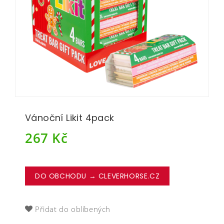
Vánoční Likit 4pack
267
Kč
DO OBCHODU → CLEVERHORSE.CZ
Přidat do oblíbených