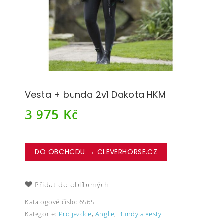
Vesta + bunda 2v1 Dakota HKM
3 975
Kč
DO OBCHODU → CLEVERHORSE.CZ
Přidat do oblíbených
Katalogové číslo:
6565
Kategorie:
Pro jezdce
,
Anglie
,
Bundy a vesty