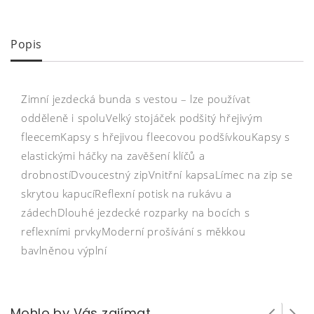
Popis
Zimní jezdecká bunda s vestou – lze používat
odděleně i spoluVelký stojáček podšitý hřejivým
fleecemKapsy s hřejivou fleecovou podšívkouKapsy s
elastickými háčky na zavěšení klíčů a
drobnostíDvoucestný zipVnitřní kapsaLímec na zip se
skrytou kapucíReflexní potisk na rukávu a
zádechDlouhé jezdecké rozparky na bocích s
reflexními prvkyModerní prošívání s měkkou
bavlněnou výplní
Mohlo by Vás zajímat