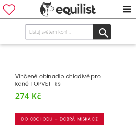
Vlhčené obinadlo chladivé pro
koně TOPVET 1ks
274
Kč
DO OBCHODU → DOBRÁ-MISKA.CZ