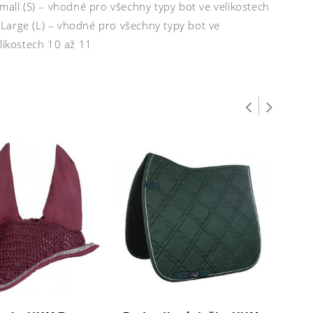
mall (S) – vhodné pro všechny typy bot ve velikostech
Large (L) – vhodné pro všechny typy bot ve
likostech 10 až 11