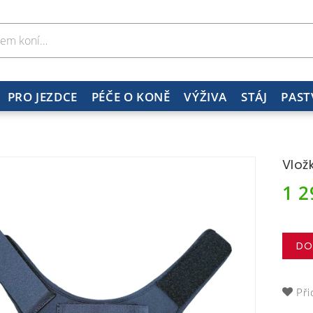
PRO JEZDCE
PÉČE O KONĚ
VÝŽIVA
STÁJ
PAST
Vlož
1 
DO
Při