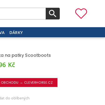
VA
DÁRKY
ka na patky Scootboots
296
Kč
 OBCHODU → CLEVERHORSE.CZ
dat do oblíbených