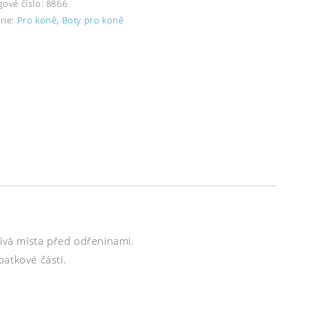
gové číslo:
8866
rie:
Pro koně
,
Boty pro koně
livá místa před odřeninami.
atkové části.