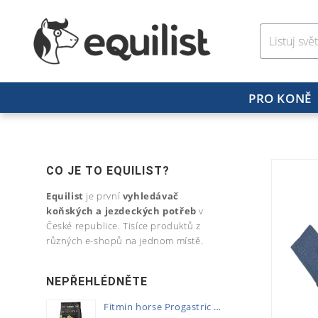
PRO KONĚ
CO JE TO EQUILIST?
Equilist
je první
vyhledávač
koňských a jezdeckých potřeb
v
České republice. Tisíce produktů z
různých e-shopů na jednom místě.
NEPŘEHLÉDNĚTE
Fitmin horse Progastric 20kg