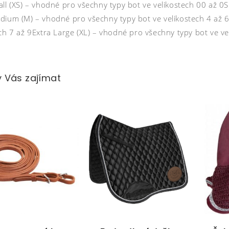
ll (XS) – vhodné pro všechny typy bot ve velikostech 00 až 0S
dium (M) – vhodné pro všechny typy bot ve velikostech 4 až 6
ech 7 až 9Extra Large (XL) – vhodné pro všechny typy bot ve ve
 Vás zajímat