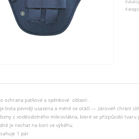
Katalo
Katego
ako ochrana patkové a spěnkové oblasti .
 je bota pevněji usazena a méně se otáčí — zároveň chrání cit
obeny z voděodolného mikrovlákna, které se přizpůsobí tvaru p
dné je nechat na koni ve výběhu.
bsahuje 1 pár