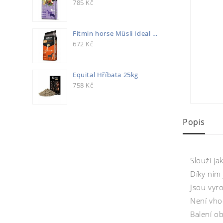
785
Kč
Fitmin horse Müsli Ideal 20kg
672
Kč
Equital Hříbata 25kg
758
Kč
Popis
Slouží j
Díky nim
Jsou vyr
Není vho
Balení o