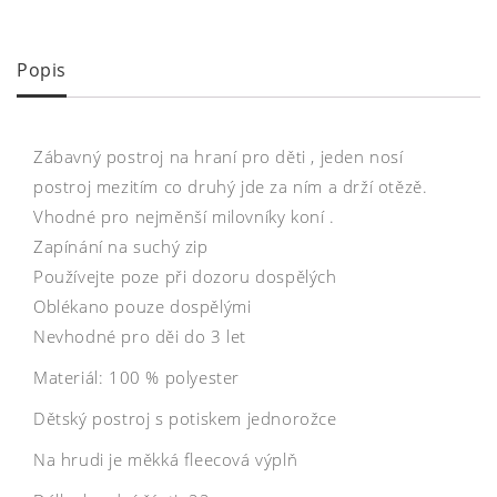
Popis
Zábavný postroj na hraní pro děti , jeden nosí
postroj mezitím co druhý jde za ním a drží otězě.
Vhodné pro nejměnší milovníky koní .
Zapínání na suchý zip
Používejte poze při dozoru dospělých
Oblékano pouze dospělými
Nevhodné pro děi do 3 let
Materiál: 100 % polyester
Dětský postroj s potiskem jednorožce
Na hrudi je měkká fleecová výplň