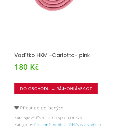
Vodítko HKM -Carlotta- pink
180
Kč
DO OBCHODU → RÁJ-OHLÁVEK.CZ
Přidat do oblíbených
Katalogové číslo:
L8B2TNJXYEQ3EXY6
Kategorie:
Pro koně
,
Vodítka
,
Ohlávky a vodítka